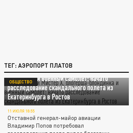
ТЕГ: АЭРОПОРТ ПЛАТОВ
Кремлевский "Мистер Х", блогерша-
блондинка и военный самолет: начато
ОБЩЕСТВО
расследование скандального полета из
Екатеринбурга в Ростов
11 ИЮЛЯ 18:55
Отставной генерал-майор авиации
Владимир Попов потребовал