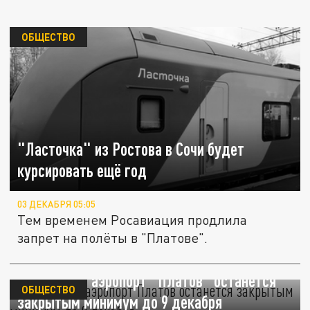
ОБЩЕСТВО
"Ласточка" из Ростова в Сочи будет
курсировать ещё год
03 ДЕКАБРЯ 05:05
Тем временем Росавиация продлила
запрет на полёты в "Платове".
Ростовский аэропорт "Платов" останется
ОБЩЕСТВО
закрытым минимум до 9 декабря