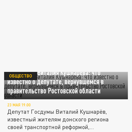
Биография Виталия Кушнарёва: что
ОБЩЕСТВО
известно о депутате, вернувшемся в
правительство Ростовской области
23 МАЯ 19:00
Депутат Госдумы Виталий Кушнарёв,
известный жителям донского региона
своей транспортной реформой,