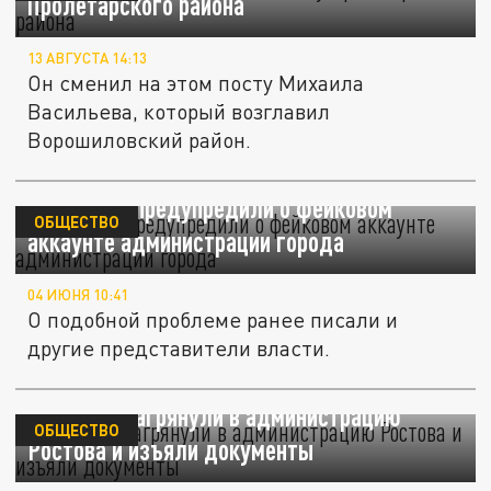
Пролетарского района
13 АВГУСТА 14:13
Он сменил на этом посту Михаила
Васильева, который возглавил
Ворошиловский район.
Ростовчан предупредили о фейковом
ОБЩЕСТВО
аккаунте администрации города
04 ИЮНЯ 10:41
О подобной проблеме ранее писали и
другие представители власти.
Силовики нагрянули в администрацию
ОБЩЕСТВО
Ростова и изъяли документы