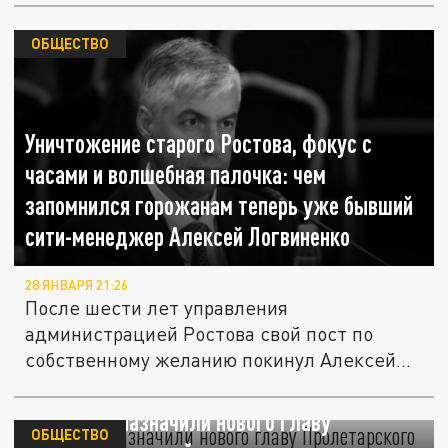
ОБЩЕСТВО
Уничтожение старого Ростова, фокус с
часами и волшебная палочка: чем
запомнился горожанам теперь уже бывший
сити-менеджер Алексей Логвиненко
28 ЯНВАРЯ 21:26
После шести лет управления
администрацией Ростова свой пост по
собственному желанию покинул Алексей...
В Ростове назначили нового главу
ОБЩЕСТВО