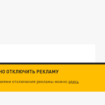
ТНО ОТКЛЮЧИТЬ РЕКЛАМУ
ОСКВЫ: НА ГЕНЕРАЛОВ ОХОТЯТСЯ "ЖИВЫЕ ДРОНЫ"
овиями отключения рекламы можно
здесь
. НО БЕДЫ ДЛЯ МАЛЫШЕЙ НЕ ЗАКОНЧИЛИСЬ
"ОЧЕНЬ ПЛОХИЕ НОВОСТИ": БОЛЬШАЯ ОШИБКА PALANTIR В РОССИИ. СТРАНЫ НАТО ВПЕРВЫЕ ЗА СВО ОСТАНОВИЛИ ПОСТАВКИ ОРУЖИЯ. ВСУ ТЕРЯЮТ ПРИГРАНИЧЬЕ?