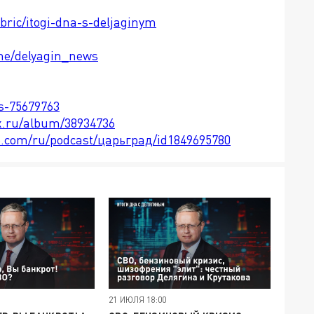
ubric/itogi-dna-s-deljaginym
.me/delyagin_news
ts-75679763
x.ru/album/38934736
le.com/ru/podcast/царьград/id1849695780
21 ИЮЛЯ 18:00