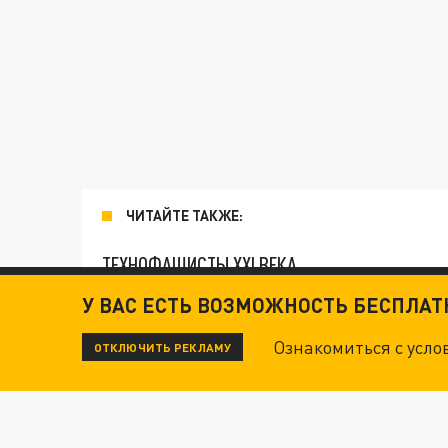
ЧИТАЙТЕ ТАКЖЕ:
ТЕХНОФАШИСТЫ XXI ВЕКА
У ВАС ЕСТЬ ВОЗМОЖНОСТЬ БЕСПЛА
"КРОТАМИ" БЫЛИ ВСЕ? ТЕРАКТ В ЦЕНТРЕ М
Ознакомиться с усл
ОТКЛЮЧИТЬ РЕКЛАМУ
ДАНЯ С ДАШЕЙ СПАСЛИСЬ ОТ БОЕВИКОВ ВСУ