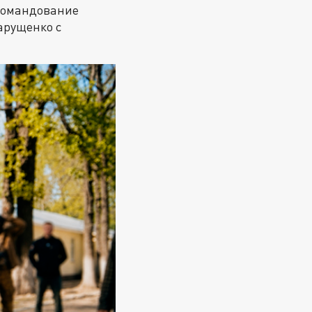
 командование
арущенко с