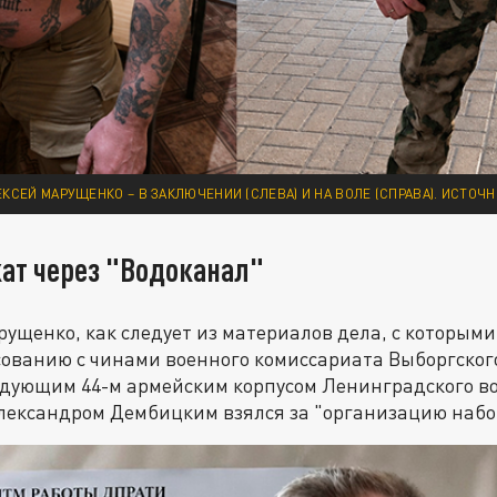
СЕЙ МАРУЩЕНКО – В ЗАКЛЮЧЕНИИ (СЛЕВА) И НА ВОЛЕ (СПРАВА). ИСТОЧН
кат через "Водоканал"
рущенко, как следует из материалов дела, с которым
сованию с чинами военного комиссариата Выборгског
ндующим 44-м армейским корпусом Ленинградского во
лександром Дембицким взялся за "организацию набо