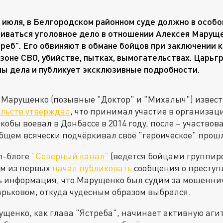
7 июля, в Белгородском районном суде должно в особ
иваться уголовное дело в отношении Алексея Маруще
реб". Его обвиняют в обмане бойцов при заключении 
 зоне СВО, убийстве, пытках, вымогательствах. Царьг
ы дела и публикует эксклюзивные подробности.
 Марущенко (позывные "Доктор" и "Михалыч") извест
ельств утверждал
, что принимал участие в организац
Якобы воевал в Донбассе в 2014 году, после – участвов
бщем всячески подчёркивал своё "героическое" прош
m-блоге
"Северный канал"
(ведётся бойцами группиро
им из первых
начал публиковать
сообщения о преступ
ь информация, что Марущенко был судим за мошенниче
арьковом, откуда чудесным образом выбрался.
рущенко, как глава "Ястреба", начинает активную аг