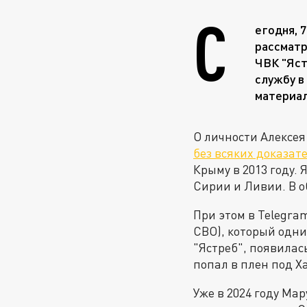
С
егодня, 
рассматр
ЧВК "Яст
службу в
материал
О личности Алексея
без всяких доказат
Крыму в 2013 году. 
Сирии и Ливии. В о
При этом в Telegra
СВО), который одн
"Ястреб", появилас
попал в плен под Х
Уже в 2024 году Ма