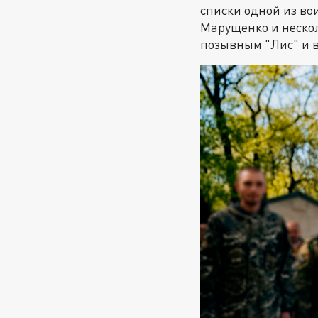
списки одной из во
Марущенко и неско
позывным "Лис" и 