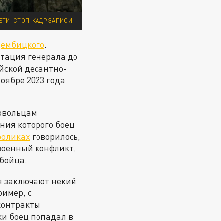
ЕТИ, СТОП-КАДР ЗАПИСИ
Дембицкого
.
утация генерала до
йской десантно-
 ноябре 2023 года
овольцам
ения которого боец
роликах
говорилось,
военный конфликт,
 бойца.
я заключают некий
ример, с
 контракты
и боец попадал в