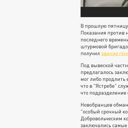
В прошлую пятницу,
Показания против н
последнего времени
штурмовой бригадо
получил
звание ге
Под вывеской част
предлагалось заклю
мог либо продлить 
что в "Ястребе" сл
что подразделение 
Новобранцев обман
"особый срочный ко
Добровольческим ко
заключались самые