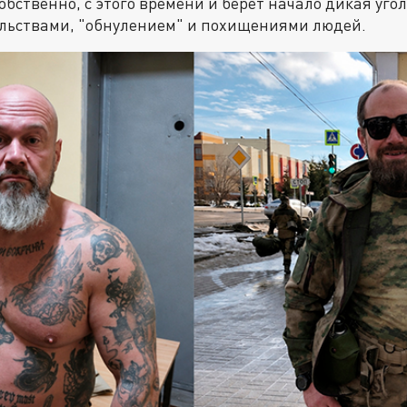
бственно, с этого времени и берёт начало дикая уго
льствами, "обнулением" и похищениями людей.