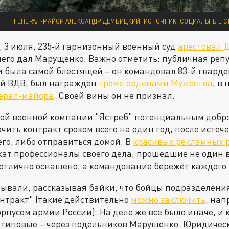
ГЕНЕРАЛ-МАЙОР АЛЕКСАНДР ДЕМБИЦКИЙ. ИСТОЧНИК: СОЦИАЛЬНЫЕ С
 3 июля, 235‑й гарнизонный военный суд
арестовал 
его дал Марущенко. Важно отметить: публичная реп
 была самой блестящей – он командовал 83-й гварде
й ВДВ, был награждён
тремя орденами Мужества
, в
нерал-майора
. Своей вины он не признал.
ной военной компании "Ястреб" потенциальным добр
чить контракт сроком всего на один год, после истеч
его, либо отправиться домой. В
красивых рекламных 
ужат профессионалы своего дела, прошедшие не один 
отлично оснащено, а командование бережёт каждого
ывали, рассказывая байки, что бойцы подразделени
нтракт" (такие действительно
можно заключить
, нап
рпусом армии России). На деле же всё было иначе, и
 типовые – через подельников Марущенко. Юридическ