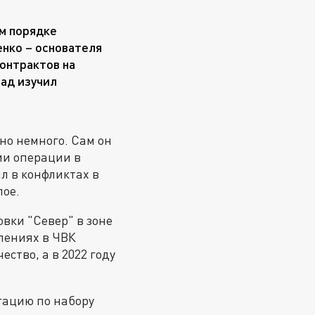
ом порядке
нко – основателя
контрактов на
рад изучил
но немного. Сам он
ии операции в
ал в конфликтах в
лое.
вки "Север" в зоне
лениях в ЧВК
ство, а в 2022 году
итацию по набору