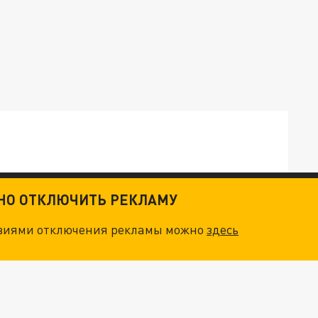
ТНО ОТКЛЮЧИТЬ РЕКЛАМУ
ТКИ": КАК УНИЧТОЖИТЬ STARLINK
овиями отключения рекламы можно
здесь
. НО БЕДЫ ДЛЯ МАЛЫШЕЙ НЕ ЗАКОНЧИЛИСЬ
"ОЧЕНЬ ПЛОХИЕ НОВОСТИ": БОЛЬШАЯ ОШИБКА PALANTIR В РОССИИ. СТРАНЫ НАТО ВПЕРВЫЕ ЗА СВО ОСТАНОВИЛИ ПОСТАВКИ ОРУЖИЯ. ВСУ ТЕРЯЮТ ПРИГРАНИЧЬЕ?