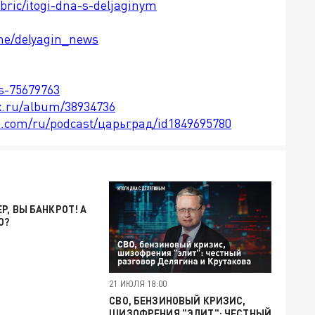
ubric/itogi-dna-s-deljaginym
.me/delyagin_news
ts-75679763
x.ru/album/38934736
le.com/ru/podcast/царьград/id1849695780
Р, ВЫ БАНКРОТ! А
О?
21 ИЮЛЯ 18:00
СВО, БЕНЗИНОВЫЙ КРИЗИС,
ШИЗОФРЕНИЯ "ЭЛИТ": ЧЕСТНЫЙ