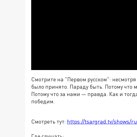
Смотрите на "Первом русском": несмотря
было принято. Параду быть. Потому что 
Потому что за нами
—
правда. Как и тогда
победим.
Смотреть тут:
https://tsargrad.tv/shows/ru
Где слушать: