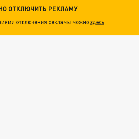
ТНО ОТКЛЮЧИТЬ РЕКЛАМУ
"ОЧЕНЬ ПЛОХИЕ НОВОСТИ": БОЛЬШАЯ ОШИБКА PALANTIR В РОССИИ. СТРАНЫ НАТО ВПЕРВЫЕ ЗА СВО ОСТАНОВИЛИ ПОСТАВКИ ОРУЖИЯ. ВСУ ТЕРЯЮТ ПРИГРАНИЧЬЕ?
овиями отключения рекламы можно
здесь
ТРИ ГЛАВНЫХ ИНСАЙДА ОБ СВО. ОТМЕНА МОБИЛИЗАЦИИ И ВОЗВРАЩЕНИЕ "ГЕНЕРАЛА АРМАГЕДДОНА"? ОТЛИЧНЫЕ НОВОСТИ, КОТОРЫЕ ЖДАЛИ ВСЕ