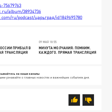
ts-75679763
x.ru/album/38934736
le.com/ru/podcast/царьград/id1849695780
09 МАЯ 18:55
РОССИИ ПРИБЫЛ В
МИНУТА МОЛЧАНИЯ: ПОМНИМ.
АЯ ТРАНСЛЯЦИЯ
КАЖДОГО. ПРЯМАЯ ТРАНСЛЯЦИЯ
сывайтесь на наши каналы
ыми узнавайте о главных новостях и важнейших событиях дня.