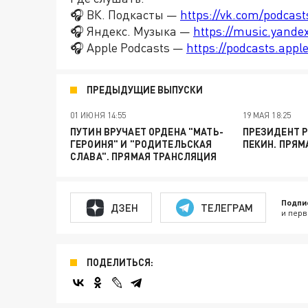
🎧 ВК. Подкасты —
https://vk.com/podcas
🎧 Яндекс. Музыка —
https://music.yande
🎧 Apple Podcasts —
https://podcasts.app
ПРЕДЫДУЩИЕ ВЫПУСКИ
01 ИЮНЯ 14:55
19 МАЯ 18:25
ПУТИН ВРУЧАЕТ ОРДЕНА "МАТЬ-
ПРЕЗИДЕНТ 
ГЕРОИНЯ" И "РОДИТЕЛЬСКАЯ
ПЕКИН. ПРЯМ
СЛАВА". ПРЯМАЯ ТРАНСЛЯЦИЯ
Подпи
ДЗЕН
ТЕЛЕГРАМ
и перв
ПОДЕЛИТЬСЯ: