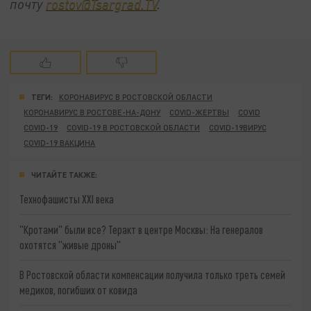
почту
rostov@Tsargrad.TV
.
ТЕГИ:
КОРОНАВИРУС В РОСТОВСКОЙ ОБЛАСТИ
КОРОНАВИРУС В РОСТОВЕ-НА-ДОНУ
COVID-ЖЕРТВЫ
COVID
COVID-19
COVID-19 В РОСТОВСКОЙ ОБЛАСТИ
COVID-19ВИРУС
COVID-19 ВАКЦИНА
ЧИТАЙТЕ ТАКЖЕ:
Технофашисты XXI века
"Кротами" были все? Теракт в центре Москвы: На генералов
охотятся "живые дроны"
В Ростовской области компенсации получила только треть семей
медиков, погибших от ковида