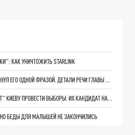
ТКИ": КАК УНИЧТОЖИТЬ STARLINK
ЗЕЛЕНСКИЙ ЗДОРОВО НАПРЯГСЯ: ТРАМП ЗАТКНУЛ ЕГО ОДНОЙ ФРАЗОЙ. ДЕТАЛИ РЕЧИ ГЛАВЫ КИЕВСКОГО РЕЖИМА
"МАВР МОЖЕТ УХОДИТЬ". ЛОНДОН "ПОМОЖЕТ" КИЕВУ ПРОВЕСТИ ВЫБОРЫ: ИХ КАНДИДАТ НА МЕСТО ЗЕЛЕНСКОГО? ДЕТАЛИ ПОДПИСАНИЯ МЕМОРАНДУМА
. НО БЕДЫ ДЛЯ МАЛЫШЕЙ НЕ ЗАКОНЧИЛИСЬ