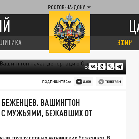
РОСТОВ-НА-ДОНУ
ИЙ
Ц
АЛИТИКА
ЭФИР
ФОТО: "ЦАРЬГРАД"
ПОДПИШИТЕСЬ:
Х БЕЖЕНЦЕВ. ВАШИНГТОН
 С МУЖЬЯМИ, БЕЖАВШИХ ОТ
ли группу первых украинских беженцев. В