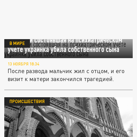
В Италии состоявшая на психиатрическом
В МИРЕ
учёте украинка убила собственного сына
13 НОЯБРЯ 18:34
После развода мальчик жил с отцом, и его
визит к матери закончился трагедией.
ПРОИСШЕСТВИЯ