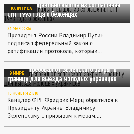
Россия официально вышла из соглашения
ПОЛИТИКА
СНГ 1993 года о беженцах
26 МАЯ 03:36
Президент России Владимир Путин
подписал федеральный закон о
ратификации протокола, который
официально...
Мерц потребовал от Зеленского закрыть
В МИРЕ
границу для выезда молодых украинцев
13 НОЯБРЯ 21:10
Канцлер ФРГ Фридрих Мерц обратился к
Президенту Украины Владимиру
Зеленскому с призывом к мерам,
направленным...