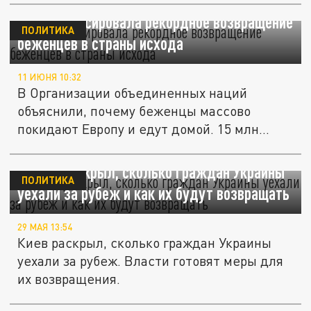
ООН зафиксировала рекордное возвращение
ПОЛИТИКА
беженцев в страны исхода
11 ИЮНЯ 10:32
В Организации объединенных наций
объяснили, почему беженцы массово
покидают Европу и едут домой. 15 млн...
Сибига раскрыл, сколько граждан Украины
ПОЛИТИКА
уехали за рубеж и как их будут возвращать
29 МАЯ 13:54
Киев раскрыл, сколько граждан Украины
уехали за рубеж. Власти готовят меры для
их возвращения.