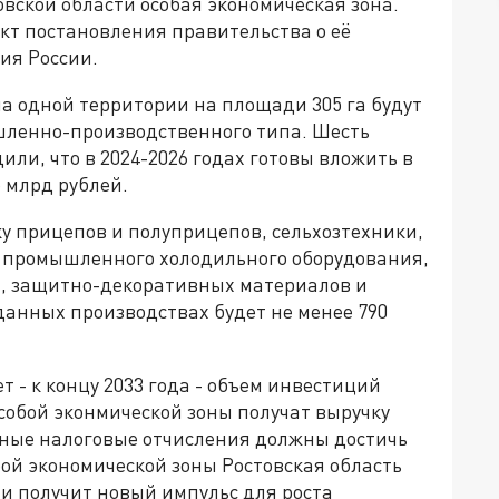
овской области особая экономическая зона.
ект постановления правительства о её
ия России.
на одной территории на площади 305 га будут
ленно-производственного типа. Шесть
ли, что в 2024-2026 годах готовы вложить в
 млрд рублей.
у прицепов и полуприцепов, сельхозтехники,
, промышленного холодильного оборудования,
а, защитно-декоративных материалов и
данных производствах будет не менее 790
т - к концу 2033 года - объем инвестиций
особой эконмической зоны получат выручку
упные налоговые отчисления должны достичь
бой экономической зоны Ростовская область
 получит новый импульс для роста