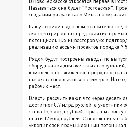
В Новочеркасске откроется первая в Рост
Называться она будет "Ростовская". Про
создании разработало Минэкономразвит
Как уточнили в донском правительстве, 
сконцентрированы предприятия промыш
потенциальных инвесторов уже подтверди
реализацию восьми проектов порядка 7,5
Рядом будут построены заводы по выпуск
оборудования для очистных сооружений
комплекса по сжижению природного газ
высокотехнологичных полимеров. На соз
рабочих мест.
Власти рассчитывают, что через десять ле
достигнет 8,7 млрд рублей, а участники 
около 15,5 млрд рублей. При этом совок
почти 12 млрд рублей. С появлением осо
укрепит свой промышленный потенциал и