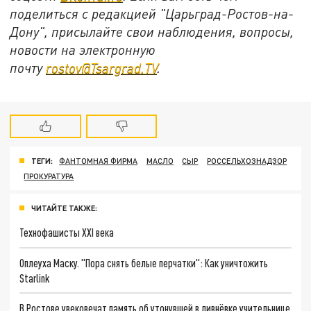
поделиться с редакцией "Царьград-Ростов-на-
Дону", присылайте свои наблюдения, вопросы,
новости на электронную
почту
rostov@Tsargrad.ТV
.
ТЕГИ:
ФАНТОМНАЯ ФИРМА
МАСЛО
СЫР
РОССЕЛЬХОЗНАДЗОР
ПРОКУРАТУРА
ЧИТАЙТЕ ТАКЖЕ:
Технофашисты XXI века
Оплеуха Маску. "Пора снять белые перчатки": Как уничтожить
Starlink
В Ростове увековечат память об утонувшей в ливнёвке учительнице