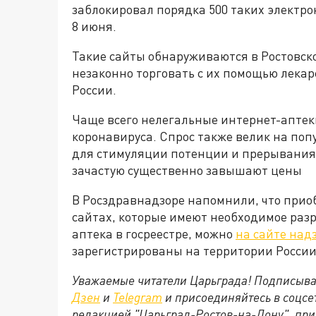
заблокировал порядка 500 таких электр
8 июня.
Такие сайты обнаруживаются в Ростовск
незаконно торговать с их помощью лекар
России.
Чаще всего нелегальные интернет-апте
коронавируса. Спрос также велик на по
для стимуляции потенции и прерывания
зачастую существенно завышают цены
В Росздравнадзоре напомнили, что приоб
сайтах, которые имеют необходимое раз
аптека в госреестре, можно
на сайте над
зарегистрированы на территории Росси
Уважаемые читатели Царьграда! Подписыва
Дзен
и
Telegram
и присоединяйтесь в соцс
редакцией "Царьград-Ростов-на-Дону", при