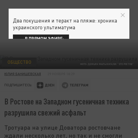
Два покушения и теракт на пляже: хроника
украинского ультиматума
В ПРЯМОМ ЭФИРЕ:
ОБЩЕСТВО
ФОТО: ДЕМЬЯН МАЛЫХИН/ВК "ЭТО РОСТОВ"
ЮЛИЯ БАНИШЕВСКАЯ
29 НОЯБРЯ 18:29
ПОДПИШИТЕСЬ:
В Ростове на Западном гусеничная техника
разрушила свежий асфальт
Тротуара на улице Доватора ростовчане
ждали несколько лет, но так и не смогли