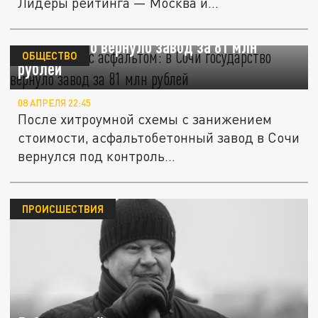
Лидеры рейтинга — Москва и...
Махинации с асфальтом: в Сочи
государство вернуло завод за 81 млн
ОБЩЕСТВО
рублей
08 АПРЕЛЯ 22:45
После хитроумной схемы с занижением
стоимости, асфальтобетонный завод в Сочи
вернулся под контроль...
ПРОИСШЕСТВИЯ