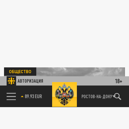
ОБЩЕСТВО
18+
АВТОРИЗАЦИЯ
85.64 BRENT
РОСТОВ-НА-ДОНУ
Рабочие уложили новый асфальт на новой
дороге между КП "Крепость" и пос.
Плодородным