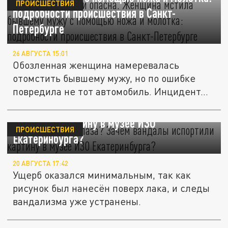
ПРОИСШЕСТВИЯ
подробности происшествия в Санкт-
Петербурге
26 АВГУСТА 15:01
Обозленная женщина намеревалась
отомстить бывшему мужу, но по ошибке
повредила не тот автомобиль. Инцидент...
Кто ответит за глаза? Зачем вандалы
испортили картину в музее ИЗО
ПРОИСШЕСТВИЯ
Екатеринбурга?
20 АВГУСТА 17:42
Ущерб оказался минимальным, так как
рисунок был нанесён поверх лака, и следы
вандализма уже устранены.