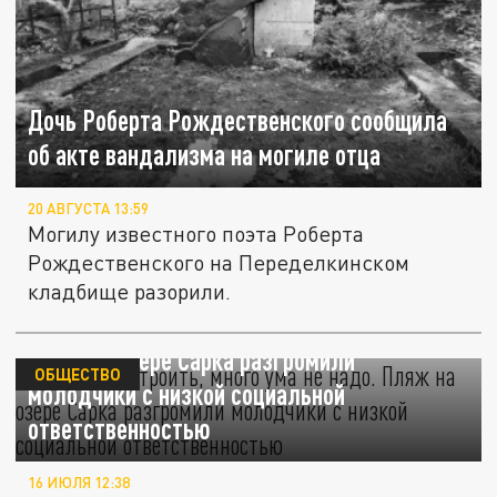
Дочь Роберта Рождественского сообщила
об акте вандализма на могиле отца
20 АВГУСТА 13:59
Могилу известного поэта Роберта
Рождественского на Переделкинском
кладбище разорили.
Ломать не строить, много ума не надо.
Пляж на озере Сарка разгромили
ОБЩЕСТВО
молодчики с низкой социальной
ответственностью
16 ИЮЛЯ 12:38