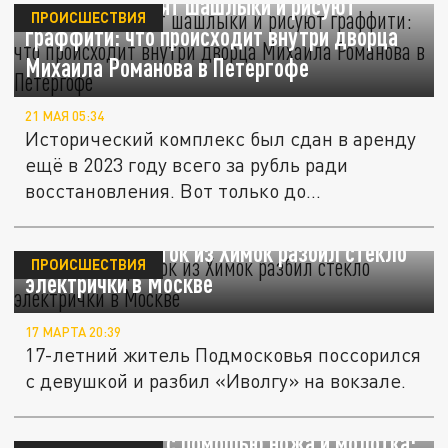
Вандалы готовят шашлыки и рисуют
ПРОИСШЕСТВИЯ
граффити: что происходит внутри дворца
Михаила Романова в Петергофе
21 МАЯ 05:34
Исторический комплекс был сдан в аренду
ещё в 2023 году всего за рубль ради
восстановления. Вот только до...
Пьяный подросток из Химок разбил стекло
ПРОИСШЕСТВИЯ
электрички в Москве
17 МАРТА 20:39
17-летний житель Подмосковья поссорился
с девушкой и разбил «Иволгу» на вокзале.
Ревнива, в ярости опасна. Женщина мстила
бывшему мужу с помощью ножа и молотка: