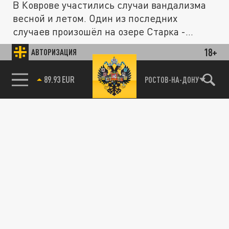
В Коврове участились случаи вандализма
весной и летом. Один из последних
случаев произошёл на озере Старка -...
18+
АВТОРИЗАЦИЯ
ПРОИСШЕСТВИЯ
85.64 BRENT
РОСТОВ-НА-ДОНУ
Пивной дебош на кладбище: в Кузбассе
осудили малолетних осквернителей могил
25 ИЮНЯ 10:47
Шокирующий инцидент произошёл в
Мариинске, где двое подростков в