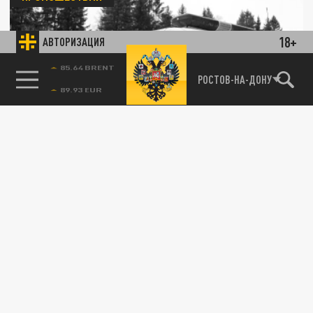
18+
АВТОРИЗАЦИЯ
85.64 BRENT
РОСТОВ-НА-ДОНУ
Устроиться на работу не успел: в
Петербурге экскаваторщик случайно убил
соискателя на стройке
17 ФЕВРАЛЯ 15:20
На стройке новой поликлиники в
Петербурге произошла трагедия. 25-летний
мужчина пришёл устраиваться на работу,...
ПРОИСШЕСТВИЯ