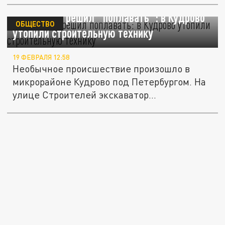
Экскаватор решил "поплавать": в Кудрово
ОБЩЕСТВО
утопили строительную технику
19 ФЕВРАЛЯ 12:58
Необычное происшествие произошло в
микрорайоне Кудрово под Петербургом. На
улице Строителей экскаватор...