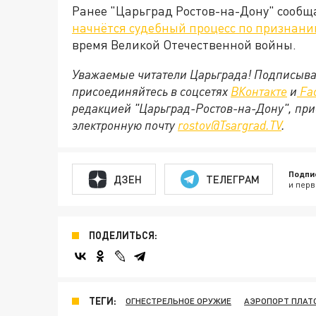
Ранее "Царьград Ростов-на-Дону" сообща
начнётся судебный процесс по признан
время Великой Отечественной войны.
Уважаемые читатели Царьграда! Подписыва
присоединяйтесь в соцсетях
ВКонтакте
и
Fa
редакцией "Царьград-Ростов-на-Дону", при
электронную почту
rostov@Tsargrad.ТV
.
Подпи
ДЗЕН
ТЕЛЕГРАМ
и перв
ПОДЕЛИТЬСЯ:
ТЕГИ:
ОГНЕСТРЕЛЬНОЕ ОРУЖИЕ
АЭРОПОРТ ПЛАТ