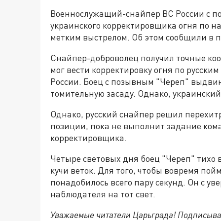
Военнослужащий-снайпер ВС России с п
украинского корректировщика огня по н
метким выстрелом. Об этом сообщили в п
Снайпер-доброволец получил точные коо
мог вести корректировку огня по русски
России. Боец с позывным "Череп" выдвин
томительную засаду. Однако, украински
Однако, русский снайпер решил перехит
позиции, пока не выполнит задание ко
корректировщика.
Четыре световых дня боец "Череп" тихо 
кучи веток. Для того, чтобы вовремя пой
понадобилось всего пару секунд. Он с у
наблюдателя на тот свет.
Уважаемые читатели Царьграда! Подписыва