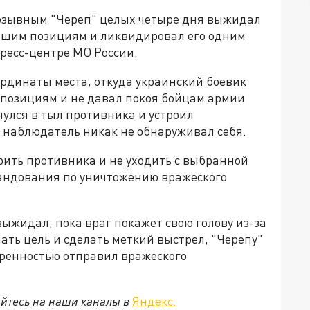
озывным "Череп" целых четыре дня выжидал
ашим позициям и ликвидировал его одним
ресс-центре МО России.
рдинаты места, откуда украинский боевик
м позициям и не давал покоя бойцам армии
улся в тыл противника и устроил
й наблюдатель никак не обнаруживал себя.
рить противника и не уходить с выбранной
мандования по уничтожению вражеского
выжидал, пока враг покажет свою голову из-за
мать цель и сделать меткий выстрел, "Черепу"
веренностью отправил вражеского
йтесь на наши каналы в
Яндекс.