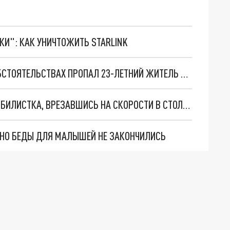
ТКИ": КАК УНИЧТОЖИТЬ STARLINK
В РОСТОВСКОЙ ОБЛАСТИ ПРИ ЗАГАДОЧНЫХ ОБСТОЯТЕЛЬСТВАХ ПРОПАЛ 23-ЛЕТНИЙ ЖИТЕЛЬ ЛНР
В РОСТОВСКОЙ ОБЛАСТИ РАЗБИЛАСЬ АВТОМОБИЛИСТКА, ВРЕЗАВШИСЬ НА СКОРОСТИ В СТОЛБ ЛИНИИ ЭЛЕКТРОПЕРЕДАЧИ
. НО БЕДЫ ДЛЯ МАЛЫШЕЙ НЕ ЗАКОНЧИЛИСЬ