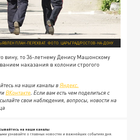
ЪЯВЛЕН ПЛАН-ПЕРЕХВАТ. ФОТО: ЦАРЬГРАД/РОСТОВ-НА-ДОНУ.
го вину, то 36-летнему Денису Машонскому
ыванием наказания в колонии строгого
йтесь на наши каналы в
Яндекс.
ети
ВКонтакте
. Если вам есть чем поделиться с
сылайте свои наблюдения, вопросы, новости на
йца
сывайтесь на наши каналы
ыми узнавайте о главных новостях и важнейших событиях дня.