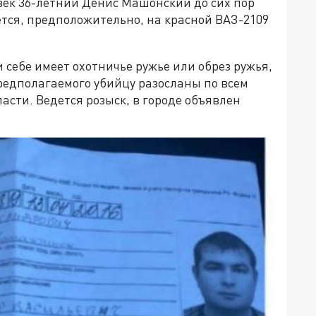
век 36-летний Денис Машонский до сих пор
тся, предположительно, на красной ВАЗ-2109
 себе имеет охотничье ружье или обрез ружья,
редполагаемого убийцу разосланы по всем
сти. Ведется розыск, в городе объявлен