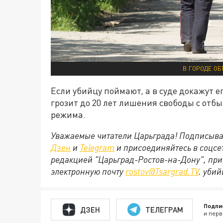
В ГОРОДЕ ОБ
Если убийцу поймают, а в суде докажут е
грозит до 20 лет лишения свободы с отб
режима.
Уважаемые читатели Царьграда! Подписыва
Дзен
и
Telegram
и присоединяйтесь в соцс
редакцией "Царьград-Ростов-на-Дону", при
электронную почту
rostov@Tsargrad.ТV
. уби
Подпи
ДЗЕН
ТЕЛЕГРАМ
и перв