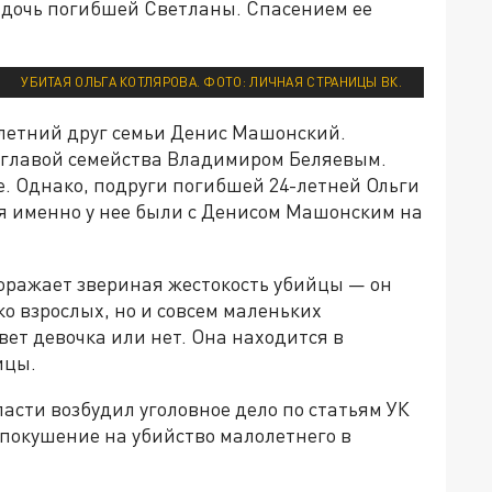
я дочь погибшей Светланы. Спасением ее
УБИТАЯ ОЛЬГА КОТЛЯРОВА. ФОТО: ЛИЧНАЯ СТРАНИЦЫ ВК.
летний друг семьи Денис Машонский.
с главой семейства Владимиром Беляевым.
не. Однако, подруги погибшей 24-летней Ольги
я именно у нее были с Денисом Машонским на
поражает звериная жестокость убийцы — он
ко взрослых, но и совсем маленьких
ет девочка или нет. Она находится в
ицы.
асти возбудил уголовное дело по статьям УК
 "покушение на убийство малолетнего в