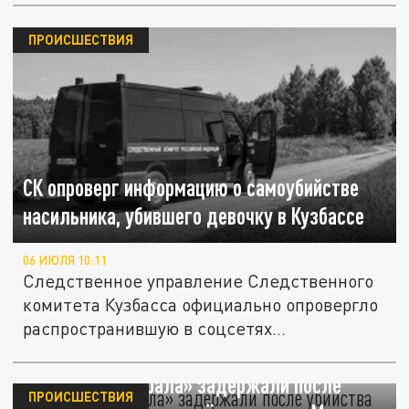
ПРОИСШЕСТВИЯ
СК опроверг информацию о самоубийстве
насильника, убившего девочку в Кузбассе
06 ИЮЛЯ 10:11
Следственное управление Следственного
комитета Кузбасса официально опровергло
распространившую в соцсетях...
Футболиста «Урала» задержали после
ПРОИСШЕСТВИЯ