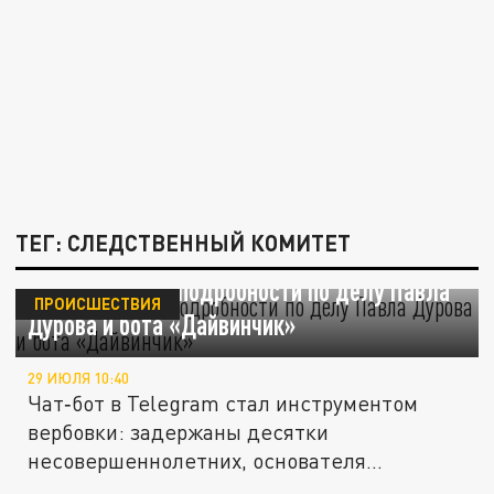
ТЕГ: СЛЕДСТВЕННЫЙ КОМИТЕТ
В СК сообщили подробности по делу Павла
ПРОИСШЕСТВИЯ
Дурова и бота «Дайвинчик»
29 ИЮЛЯ 10:40
Чат‑бот в Telegram стал инструментом
вербовки: задержаны десятки
несовершеннолетних, основателя
Telegram...