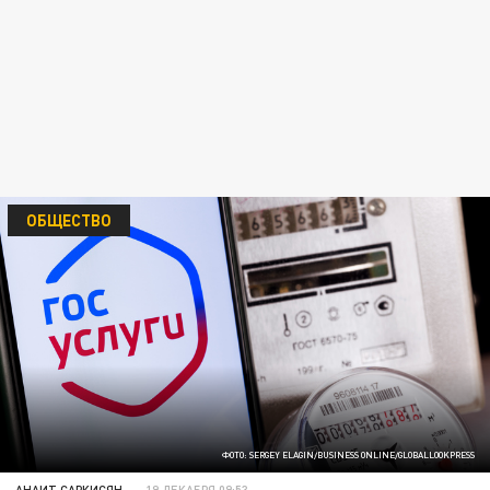
ОБЩЕСТВО
ФОТО: SERGEY ELAGIN/BUSINESS ONLINE/GLOBALLOOKPRESS
АНАИТ САРКИСЯН
19 ДЕКАБРЯ 09:53