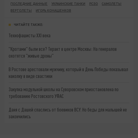
ПОСЛЕДНИЕ ДАННЫЕ
УКРАИНСКИЕ ТАНКИ
РСЗО
САМОЛЕТЫ
ВЕРТОЛЕТЫ
ИГОРЬ КОНАШЕНКОВ
ЧИТАЙТЕ ТАКЖЕ:
Технофашисты XXI века
"Кротами" были все? Теракт в центре Москвы: На генералов
охотятся "живые дроны"
В Ростове арестовали мужчину, который в День Победы показывал
наколку в виде свастики
Закупка модульной школы на Суворовском приостановлена по
требованию Ростовского УФАС
Даня с Дашей спаслись от боевиков ВСУ. Но беды для малышей не
закончились