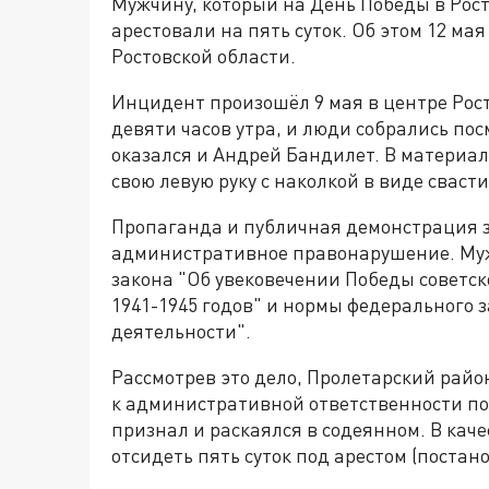
Мужчину, который на День Победы в Рост
арестовали на пять суток. Об этом 12 м
Ростовской области.
Инцидент произошёл 9 мая в центре Рос
девяти часов утра, и люди собрались пос
оказался и Андрей Бандилет. В материал
свою левую руку с наколкой в виде сваст
Пропаганда и публичная демонстрация 
административное правонарушение. Му
закона "Об увековечении Победы советск
1941-1945 годов" и нормы федерального 
деятельности".
Рассмотрев это дело, Пролетарский рай
к административной ответственности по ч.
признал и раскаялся в содеянном. В ка
отсидеть пять суток под арестом (постано