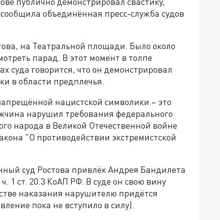
ове публично демонстрировал свастику,
ая сообщила объединённая пресс-служба судов
това, на Театральной площади. Было около
мотреть парад. В этот момент в толпе
ах суда говорится, что он демонстрировал
ики в области предплечья.
запрещённой нацистской символики – это
жчина нарушил требования федерального
ого народа в Великой Отечественной войне
закона "О противодействии экстремистской
онный суд Ростова привлёк Андрея Бандилета
 1 ст. 20.3 КоАП РФ. В суде он свою вину
честве наказания нарушителю придётся
вление пока не вступило в силу).