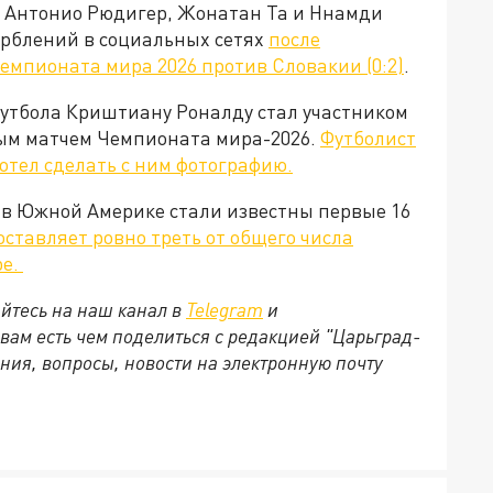
и Антонио Рюдигер, Жонатан Та и Ннамди
орблений в социальных сетях
после
мпионата мира 2026 против Словакии (0:2)
.
футбола Криштиану Роналду стал участником
ым матчем Чемпионата мира-2026.
Футболист
отел сделать с ним фотографию.
 в Южной Америке стали известны первые 16
оставляет ровно треть от общего числа
ре.
йтесь на наш канал в
Telegram
и
 вам есть чем поделиться с редакцией "Царьград-
ния, вопросы, новости на электронную почту