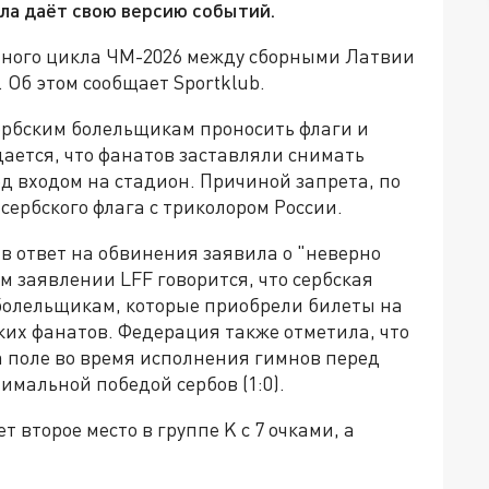
ла даёт свою версию событий.
очного цикла ЧМ-2026 между сборными Латвии
 Об этом сообщает Sportklub.
ербским болельщикам проносить флаги и
дается, что фанатов заставляли снимать
д входом на стадион. Причиной запрета, по
сербского флага с триколором России.
в ответ на обвинения заявила о "неверно
 заявлении LFF говорится, что сербская
болельщикам, которые приобрели билеты на
их фанатов. Федерация также отметила, что
а поле во время исполнения гимнов перед
мальной победой сербов (1:0).
 второе место в группе K с 7 очками, а