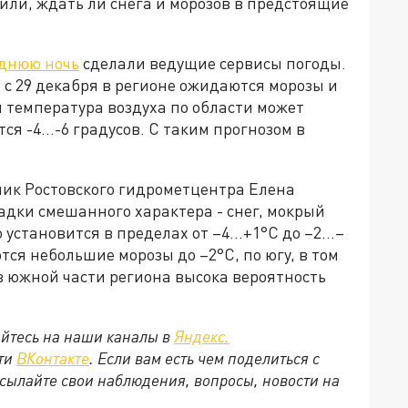
или, ждать ли снега и морозов в предстоящие
однюю ночь
сделали ведущие сервисы погоды.
 с 29 декабря в регионе ожидаются морозы и
ря температура воздуха по области может
тся -4…-6 градусов. С таким прогнозом в
ник Ростовского гидрометцентра Елена
адки смешанного характера - снег, мокрый
 установится в пределах от –4...+1°С до –2…–
тся небольшие морозы до –2°С, по югу, в том
, в южной части региона высока вероятность
йтесь на наши каналы в
Яндекс.
ети
ВКонтакте
. Если вам есть чем поделиться с
сылайте свои наблюдения, вопросы, новости на