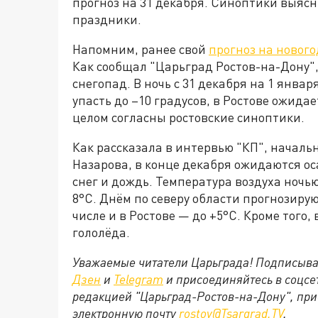
прогноз на 31 декабря. Синоптики выясн
праздники.
Напомним, ранее свой
прогноз на новог
Как сообщал "Царьград Ростов-на-Дону",
снегопад. В ночь с 31 декабря на 1 янва
упасть до –10 градусов, в Ростове ожидае
целом согласны ростовские синоптики.
Как рассказала в интервью "КП", началь
Назарова, в конце декабря ожидаются ос
снег и дождь. Температура воздуха ночью
8°С. Днём по северу области прогнозирую
числе и в Ростове — до +5°С. Кроме того
гололёда.
Уважаемые читатели Царьграда! Подписыва
Дзен
и
Telegram
и присоединяйтесь в соцс
редакцией "Царьград-Ростов-на-Дону", при
электронную почту
rostov@Tsargrad.ТV
.