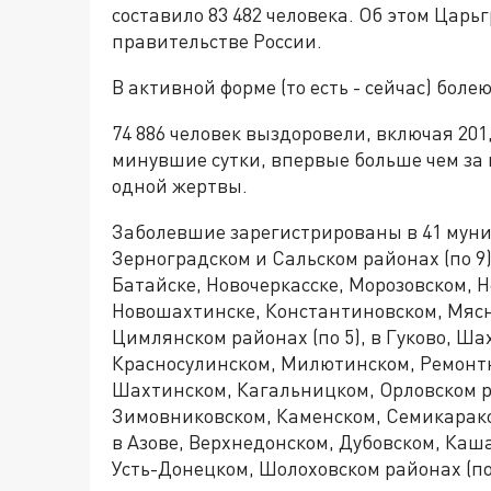
составило 83 482 человека. Об этом Цар
правительстве России.
В активной форме (то есть - сейчас) болею
74 886 человек выздоровели, включая 201
минувшие сутки, впервые больше чем за м
одной жертвы.
Заболевшие зарегистрированы в 41 муниц
Зерноградском и Сальском районах (по 9),
Батайске, Новочеркасске, Морозовском, Н
Новошахтинске, Константиновском, Мясн
Цимлянском районах (по 5), в Гуково, Ша
Красносулинском, Милютинском, Ремонтне
Шахтинском, Кагальницком, Орловском ра
Зимовниковском, Каменском, Семикаракор
в Азове, Верхнедонском, Дубовском, Каш
Усть-Донецком, Шолоховском районах (по 