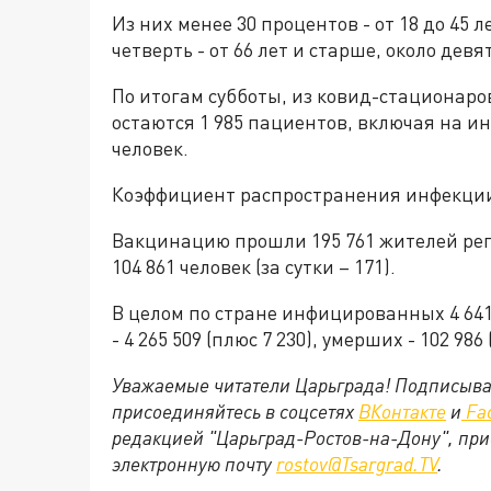
Из них менее 30 процентов - от 18 до 45 ле
четверть - от 66 лет и старше, около девя
По итогам субботы, из ковид-стационаро
остаются 1 985 пациентов, включая на и
человек.
Коэффициент распространения инфекции 
Вакцинацию прошли
195 761 жителей рег
104 861 человек (за сутки – 171).
В целом по стране инфицированных 4 641 
- 4 265 509 (плюс 7 230), умерших - 102 986 
Уважаемые читатели Царьграда! Подписыва
присоединяйтесь в соцсетях
ВКонтакте
и
Fa
редакцией "Царьград-Ростов-на-Дону", при
электронную почту
rostov@Tsargrad.TV
.