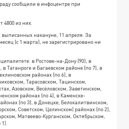
ьграду сообщили в инфоцентре при
т 4800 из них.
, выписанных накануне, 11 апреля. За
есяц (с 1 марта), не зарегистрировано ни
ипалитете: в Ростове-на-Дону (90), в
 в Таганроге и Багаевском районе (по 7), в
еклиновском районах (по 6), в
иковском, Тарасовском, Тацинском,
хтах, Азовском, Весёловском, Заветинском,
нском районах (по 4), в Каменске-
йонах (по 3), в Донецке, Белокалитвинском,
ском, Советском, Целинском) районах (по 2),
арском, Матвеево-Курганском, Октябрьском,
1).