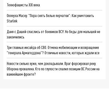
Технофашисты XXI века
Оплеуха Маску. "Пора снять белые перчатки": Как уничтожить
Starlink
Даня с Дашей спаслись от боевиков ВСУ. Но беды для малышей не
закончились
Три главных инсайда об СВО. Отмена мобилизации и возвращение
"генерала Армагеддона"? Отличные новости, которые ждали все
Новости сильно хуже, чем докладывали. Враг форсировал реку.
Оборона провалена. Кто по глупости спалил позиции ВС России на
важнейшем фронте?