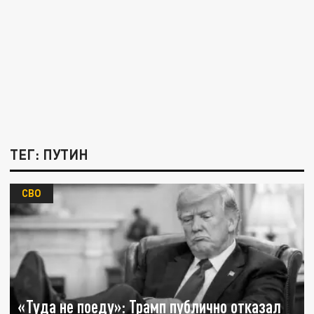
ТЕГ: ПУТИН
СВО
«Туда не поеду»: Трамп публично отказал