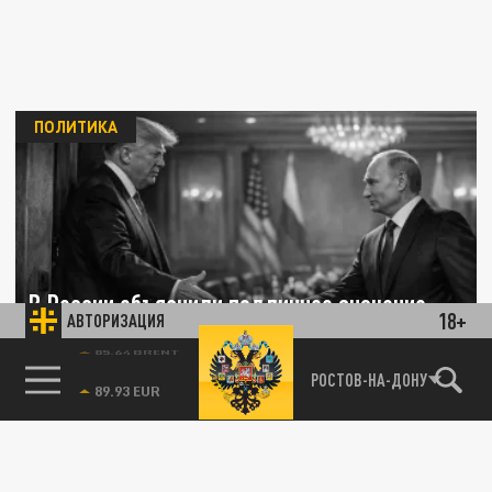
ПОЛИТИКА
В России объяснили подлинное значение
18+
АВТОРИЗАЦИЯ
встречи Путина и Трампа на Аляске
85.64 BRENT
РОСТОВ-НА-ДОНУ
25 ИЮНЯ 17:48
В России прозвучал резкий ответ на
заявления госсекретаря США Марко Рубио
о встрече Владимира Путина и...