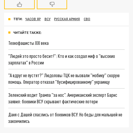
ТЕГИ:
ЧАСОВ ЯР
ВСУ
РУССКАЯ АРМИЯ
СВО
ЧИТАЙТЕ ТАКЖЕ:
Технофашисты XXI века
"Людей это просто бесит!": Кто и как создал миф о "высоких
зарплатах" в России
"А вдруг не пустят?" Людоловы ТЦК не вызвали "мобику" скорую
помощь. Оператор отказал "бусифицированному" украинцу
Зеленский водит Трампа "за нос". Американский эксперт Барнс
заявил: боевики ВСУ скрывают фактические потери
Даня с Дашей спаслись от боевиков ВСУ. Но беды для малышей не
закончились