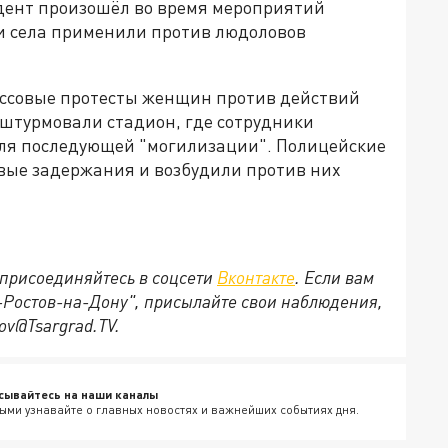
дент произошёл во время мероприятий
и села применили против людоловов
ассовые протесты женщин против действий
штурмовали стадион, где сотрудники
для последующей "могилизации". Полицейские
овые задержания и возбудили против них
присоединяйтесь в соцсети
Вконтакте
. Если вам
д-Ростов-на-Дону", присылайте свои наблюдения,
ov@Tsargrad.ТV.
сывайтесь на наши каналы
ыми узнавайте о главных новостях и важнейших событиях дня.