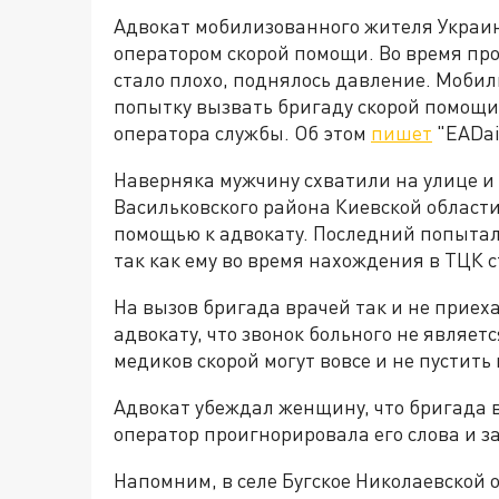
Адвокат мобилизованного жителя Украин
оператором скорой помощи. Во время п
стало плохо, поднялось давление. Моби
попытку вызвать бригаду скорой помощи.
оператора службы. Об этом
пишет
"EADai
Наверняка мужчину схватили на улице и
Васильковского района Киевской област
помощью к адвокату. Последний попытал
так как ему во время нахождения в ТЦК с
На вызов бригада врачей так и не приех
адвокату, что звонок больного не являет
медиков скорой могут вовсе и не пустить
Адвокат убеждал женщину, что бригада в
оператор проигнорировала его слова и 
Напомним, в селе Бугское Николаевской