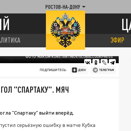
РОСТОВ-НА-ДОНУ
ИЙ
Ц
АЛИТИКА
ЭФИР
ФОТО: MAKSIM KONSTANTINOV/GLOBALLOOKPRESS
ПОДПИШИТЕСЬ:
ГОЛ "СПАРТАКУ". МЯЧ
огла "Спартаку" выйти вперёд.
устил серьёзную ошибку в матче Кубка