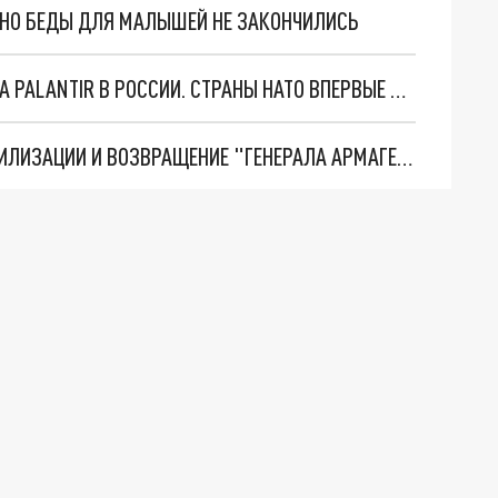
. НО БЕДЫ ДЛЯ МАЛЫШЕЙ НЕ ЗАКОНЧИЛИСЬ
"ОЧЕНЬ ПЛОХИЕ НОВОСТИ": БОЛЬШАЯ ОШИБКА PALANTIR В РОССИИ. СТРАНЫ НАТО ВПЕРВЫЕ ЗА СВО ОСТАНОВИЛИ ПОСТАВКИ ОРУЖИЯ. ВСУ ТЕРЯЮТ ПРИГРАНИЧЬЕ?
ТРИ ГЛАВНЫХ ИНСАЙДА ОБ СВО. ОТМЕНА МОБИЛИЗАЦИИ И ВОЗВРАЩЕНИЕ "ГЕНЕРАЛА АРМАГЕДДОНА"? ОТЛИЧНЫЕ НОВОСТИ, КОТОРЫЕ ЖДАЛИ ВСЕ