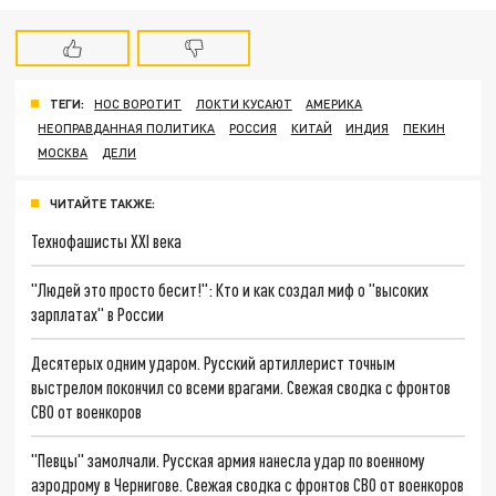
ТЕГИ:
НОС ВОРОТИТ
ЛОКТИ КУСАЮТ
АМЕРИКА
НЕОПРАВДАННАЯ ПОЛИТИКА
РОССИЯ
КИТАЙ
ИНДИЯ
ПЕКИН
МОСКВА
ДЕЛИ
ЧИТАЙТЕ ТАКЖЕ:
Технофашисты XXI века
"Людей это просто бесит!": Кто и как создал миф о "высоких
зарплатах" в России
Десятерых одним ударом. Русский артиллерист точным
выстрелом покончил со всеми врагами. Свежая сводка с фронтов
СВО от военкоров
"Певцы" замолчали. Русская армия нанесла удар по военному
аэродрому в Чернигове. Свежая сводка с фронтов СВО от военкоров