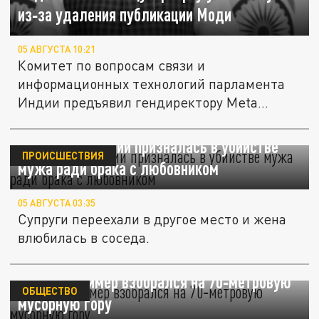
из‑за удаления публикации Моди
05 АВГУСТА 10:21
Комитет по вопросам связи и
информационных технологий парламента
Индии предъявил гендиректору Meta
(признана...
Женщина в Индии призналась в убийстве
ПРОИСШЕСТВИЯ
мужа ради брака с любовником
05 АВГУСТА 03:35
Супруги переехали в другое место и жена
влюбилась в соседа.
В Дели стример взобрался на 70‑метровую
ОБЩЕСТВО
мусорную гору