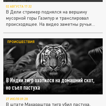
02 АВГУСТА 17:32
В Дели стример поднялся на вершину
мусорной горы Газипур и транслировал
происходящее. На видео заметны ручьи...
ПРОИСШЕСТВИЯ
В Индии тигр охотился на домашний скот,
но съел пастуха
27 ИЮЛЯ 09:28
В штате Махараштра тигр убил пастуха,