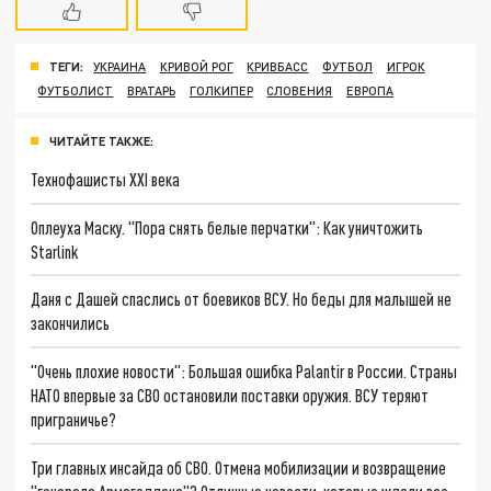
ТЕГИ:
УКРАИНА
КРИВОЙ РОГ
КРИВБАСС
ФУТБОЛ
ИГРОК
ФУТБОЛИСТ
ВРАТАРЬ
ГОЛКИПЕР
СЛОВЕНИЯ
ЕВРОПА
ЧИТАЙТЕ ТАКЖЕ:
Технофашисты XXI века
Оплеуха Маску. "Пора снять белые перчатки": Как уничтожить
Starlink
Даня с Дашей спаслись от боевиков ВСУ. Но беды для малышей не
закончились
"Очень плохие новости": Большая ошибка Palantir в России. Страны
НАТО впервые за СВО остановили поставки оружия. ВСУ теряют
приграничье?
Три главных инсайда об СВО. Отмена мобилизации и возвращение