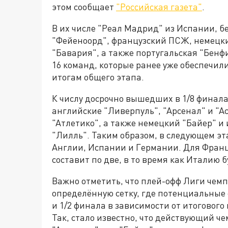
этом сообщает
"Российская газета"
.
В их числе "Реал Мадрид" из Испании, 
"Фейеноорд", французский ПСЖ, немецк
"Бавария", а также португальская "Бенф
16 команд, которые ранее уже обеспечил
итогам общего этапа.
К числу досрочно вышедших в 1/8 финала
английские "Ливерпуль", "Арсенал" и "А
"Атлетико", а также немецкий "Байер" и
"Лилль". Таким образом, в следующем эт
Англии, Испании и Германии. Для Фран
составит по две, в то время как Италию
Важно отметить, что плей-офф Лиги чемп
определённую сетку, где потенциальные 
и 1/2 финала в зависимости от итоговог
Так, стало известно, что действующий че