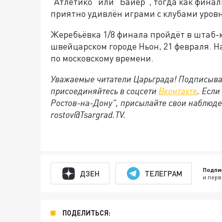
"Атлетико" или "Байер", тогда как фина
приятно удивлён играми с клубами уровн
Жеребьёвка 1/8 финала пройдёт в штаб-
швейцарском городе Ньон, 21 февраля. Н
по московскому времени.
Уважаемые читатели Царьграда! Подписыва
присоединяйтесь в соцсети
Вконтакте
. Если
Ростов-на-Дону", присылайте свои наблюде
rostov@Tsargrad.ТV.
Подпи
ДЗЕН
ТЕЛЕГРАМ
и перв
ПОДЕЛИТЬСЯ: