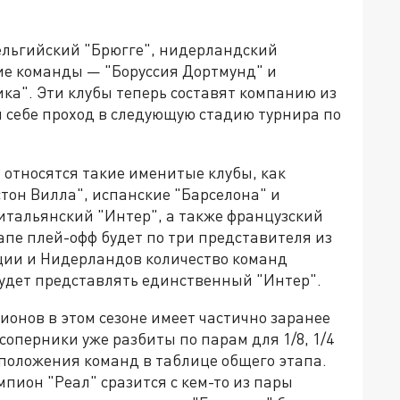
бельгийский "Брюгге", нидерландский
ие команды — "Боруссия Дортмунд" и
ика". Эти клубы теперь составят компанию из
и себе проход в следующую стадию турнира по
 относятся такие именитые клубы, как
стон Вилла", испанские "Барселона" и
 итальянский "Интер", а также французский
апе плей-офф будет по три представителя из
ции и Нидерландов количество команд
 будет представлять единственный "Интер".
ионов в этом сезоне имеет частично заранее
соперники уже разбиты по парам для 1/8, 1/4
о положения команд в таблице общего этапа.
мпион "Реал" сразится с кем-то из пары