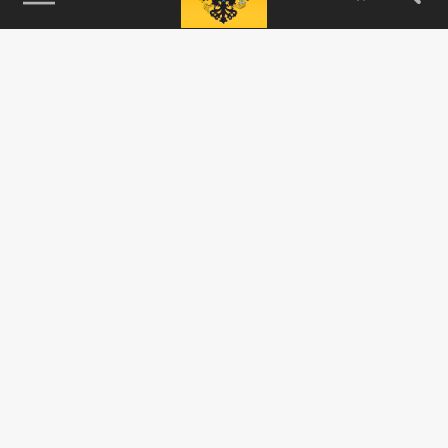
115093, г. Москва, переулок Партийный,
д.1, к.57, стр.3, эт.1, пом.I, ком.45