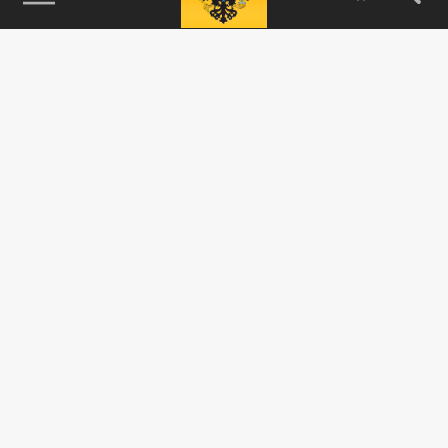
115093, г. Москва, переулок Партийный,
д.1, к.57, стр.3, эт.1, пом.I, ком.45