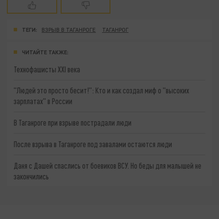
ТЕГИ:
ВЗРЫВ В ТАГАНРОГЕ
ТАГАНРОГ
ЧИТАЙТЕ ТАКЖЕ:
Технофашисты XXI века
"Людей это просто бесит!": Кто и как создал миф о "высоких
зарплатах" в России
В Таганроге при взрыве пострадали люди
После взрыва в Таганроге под завалами остаются люди
Даня с Дашей спаслись от боевиков ВСУ. Но беды для малышей не
закончились