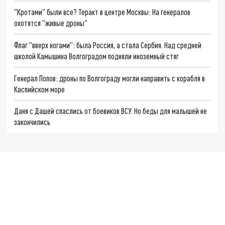
"Кротами" были все? Теракт в центре Москвы: На генералов
охотятся "живые дроны"
Флаг "вверх ногами": была Россия, а стала Сербия. Над средней
школой Камышина Волгоградом подняли иноземный стяг
Генерал Попов: дроны по Волгограду могли направить с корабля в
Каспийском море
Даня с Дашей спаслись от боевиков ВСУ. Но беды для малышей не
закончились