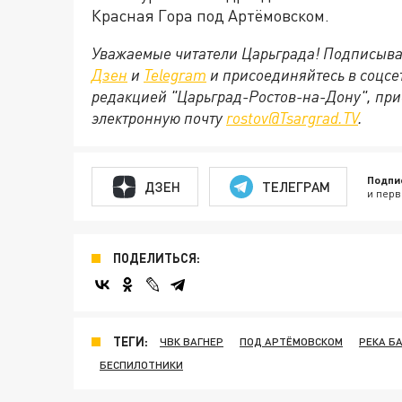
Красная Гора под Артёмовском.
Уважаемые читатели Царьграда! Подписыва
Дзен
и
Telegram
и присоединяйтесь в соцс
редакцией "Царьград-Ростов-на-Дону", при
электронную почту
rostov@Tsargrad.ТV
.
Подпи
ДЗЕН
ТЕЛЕГРАМ
и перв
ПОДЕЛИТЬСЯ:
ТЕГИ:
ЧВК ВАГНЕР
ПОД АРТЁМОВСКОМ
РЕКА Б
БЕСПИЛОТНИКИ