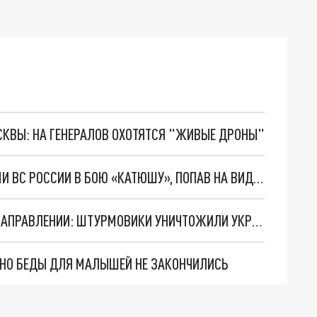
ОСКВЫ: НА ГЕНЕРАЛОВ ОХОТЯТСЯ "ЖИВЫЕ ДРОНЫ"
БОЙЦЫ ВСУ ПОДХВАТИЛИ НАЧАТУЮ СОЛДАТАМИ ВС РОССИИ В БОЮ «КАТЮШУ», ПОПАВ НА ВИДЕО
УСПЕШНЫЙ ПРОРЫВ НА КРАСНОАРМЕЙСКОМ НАПРАВЛЕНИИ: ШТУРМОВИКИ УНИЧТОЖИЛИ УКРЕПРАЙОН ВСУ
. НО БЕДЫ ДЛЯ МАЛЫШЕЙ НЕ ЗАКОНЧИЛИСЬ