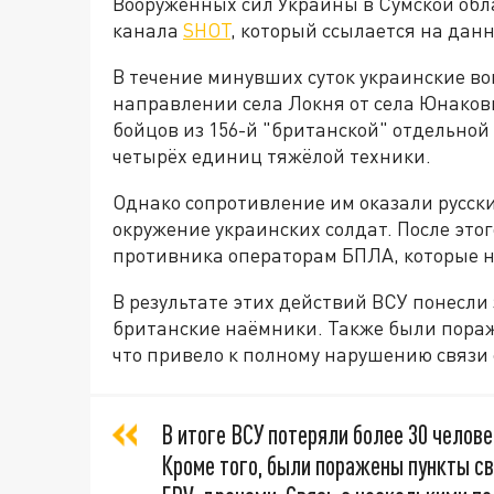
Вооружённых сил Украины в Сумской обл
канала
SHOT
, который ссылается на дан
В течение минувших суток украинские в
направлении села Локня от села Юнаковк
бойцов из 156-й "британской" отдельной
четырёх единиц тяжёлой техники.
Однако сопротивление им оказали русски
окружение украинских солдат. После это
противника операторам БПЛА, которые н
В результате этих действий ВСУ понесли
британские наёмники. Также были пораж
что привело к полному нарушению связи
В итоге ВСУ потеряли более 30 челове
Кроме того, были поражены пункты св