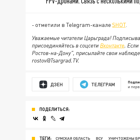
FPV-дронами. Связь с несколькими п
- отметили в Telegram-канале
SHOT
.
Уважаемые читатели Царьграда! Подписыва
присоединяйтесь в соцсети
Вконтакте
. Если
Ростов-на-Дону", присылайте свои наблюде
rostov@Tsargrad.ТV.
Подпи
ДЗЕН
ТЕЛЕГРАМ
и перв
ПОДЕЛИТЬСЯ:
ТЕГИ:
СУМСКАЯ ОБЛАСТЬ
ВСУ
УНИЧТОЖЕНЫ БР