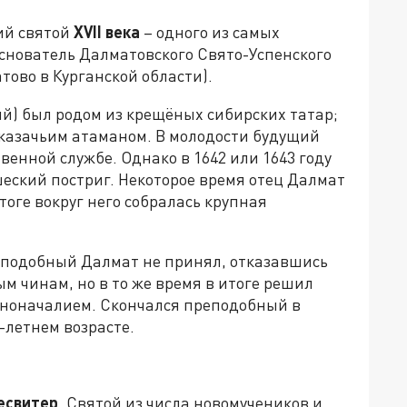
ий святой
XVII
века
– одного из самых
Основатель Далматовского Свято-Успенского
тово в Курганской области).
й) был родом из крещёных сибирских татар;
казачьим атаманом. В молодости будущий
венной службе. Однако в 1642 или 1643 году
ский постриг. Некоторое время отец Далмат
тоге вокруг него собралась крупная
еподобный Далмат не принял, отказавшись
м чинам, но в то же время в итоге решил
нноначалием. Скончался преподобный в
-летнем возрасте.
есвитер
. Святой из числа новомучеников и