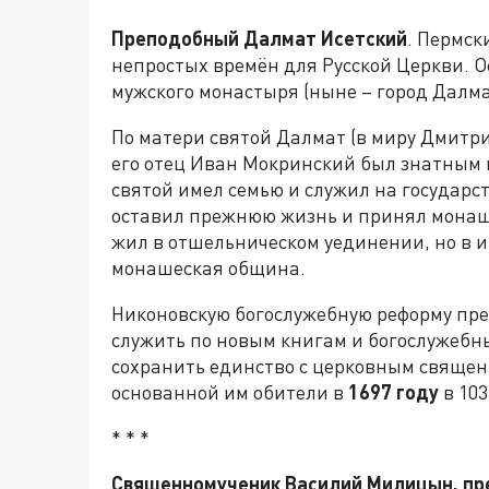
Преподобный Далмат Исетский
. Пермск
непростых времён для Русской Церкви. 
мужского монастыря (ныне – город Далма
По матери святой Далмат (в миру Дмитри
его отец Иван Мокринский был знатным 
святой имел семью и служил на государст
оставил прежнюю жизнь и принял монаше
жил в отшельническом уединении, но в и
монашеская община.
Никоновскую богослужебную реформу пр
служить по новым книгам и богослужебны
сохранить единство с церковным свяще
основанной им обители в
1697 году
в 103
* * *
Священномученик Василий Милицын, пр