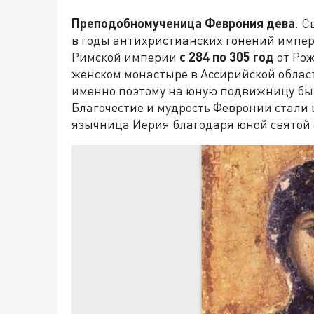
Преподобномученица Феврония дева
. С
в годы антихристианских гонений импер
Римской империи
с
284 по 305 год
от Рож
женском монастыре в Ассирийской област
именно поэтому на юную подвижницу бы
Благочестие и мудрость Февронии стали 
язычница Иерия благодаря юной святой о