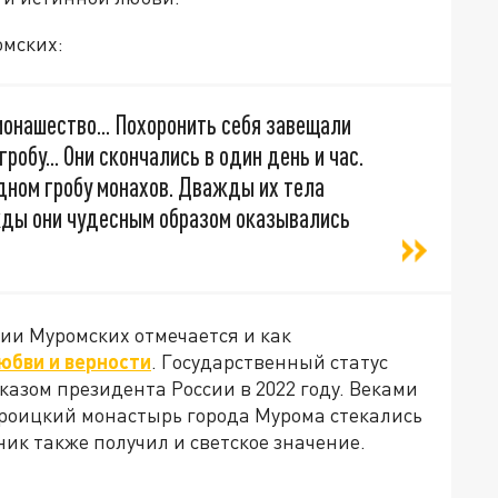
омских:
монашество... Похоронить себя завещали
робу... Они скончались в один день и час.
дном гробу монахов. Дважды их тела
жды они чудесным образом оказывались
ии Муромских отмечается и как
юбви и верности
. Государственный статус
азом президента России в 2022 году. Веками
Троицкий монастырь города Мурома стекались
ник также получил и светское значение.