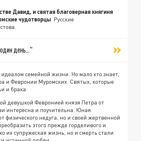
стве Давид, и святая благоверная княгиня
ромские чудотворцы
. Русские
стова.
один день..."
идеалом семейной жизни. Но мало кто знает,
ра и Февронии Муромских. Святых, которые
и и брака.
кой девушкой Февронией князя Петра от
и интересна и поучительна. Юная
от физического недуга, но и своей жертвенной
преобразить этого прежде горделивого и
о их супружеская жизнь, но и смерть стали
ти истинной любви.