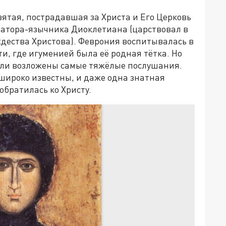
вятая, пострадавшая за Христа и Его Церковь
атора-язычника Диоклетиана (царствовал в
дества Христова). Феврония воспитывалась в
и, где игуменией была её родная тётка. Но
ли возложены самые тяжёлые послушания.
широко известны, и даже одна знатная
братилась ко Христу.