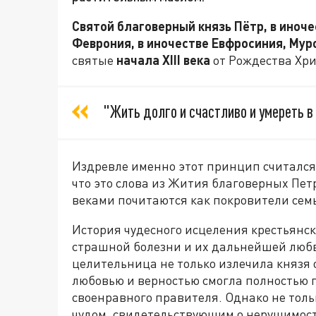
Святой благоверный князь Пётр, в иноче
Феврония, в иночестве Евфросиния, Му
святые
начала
XIII
века
от Рождества Хри
"Жить долго и счастливо и умереть в 
Издревле именно этот принцип считался 
что это слова из Жития благоверных Пет
веками почитаются как покровители семь
История чудесного исцеления крестьянс
страшной болезни и их дальнейшей любв
целительница не только излечила князя 
любовью и верностью смогла полностью 
своенравного правителя. Однако не тольк
чудом, свидетельствующим о нерушимос