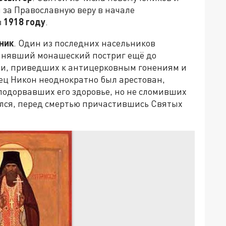
 за Православную веру в начале
в
1918 году
.
ник
. Один из последних насельников
инявший монашеский постриг ещё до
ти, приведших к антицерковным гонениям и
тец Никон неоднократно был арестован,
 подорвавших его здоровье, но не сломивших
ся, перед смертью причастившись Святых