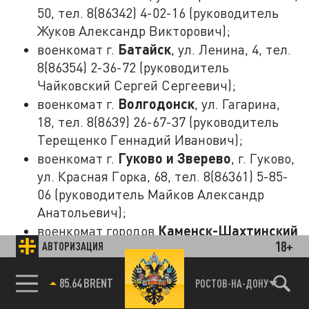
50, тел. 8(86342) 4-02-16 (руководитель
Жуков Александр Викторович);
Батайск
военкомат г.
, ул. Ленина, 4, тел.
8(86354) 2-36-72 (руководитель
Чайковский Сергей Сергеевич);
Волгодонск
военкомат г.
, ул. Гагарина,
18, тел. 8(8639) 26-67-37 (руководитель
Терещенко Геннадий Иванович);
Гуково и Зверево
военкомат г.
, г. Гуково,
ул. Красная Горка, 68, тел. 8(86361) 5-85-
06 (руководитель Майков Александр
Анатольевич);
Каменск-Шахтинский
военкомат городов
18+
АВТОРИЗАЦИЯ
и Донецк
, г. Каменск-Шахтинский, ул.
Ленина, 80, тел. 8(86365) 7-55-48,
85.64 BRENT
РОСТОВ-НА-ДОНУ
(руководитель Васильцов Юрий
Александрович);