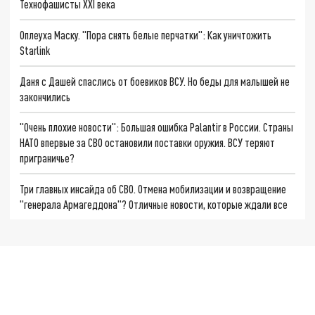
Технофашисты XXI века
Оплеуха Маску. "Пора снять белые перчатки": Как уничтожить
Starlink
Даня с Дашей спаслись от боевиков ВСУ. Но беды для малышей не
закончились
"Очень плохие новости": Большая ошибка Palantir в России. Страны
НАТО впервые за СВО остановили поставки оружия. ВСУ теряют
приграничье?
Три главных инсайда об СВО. Отмена мобилизации и возвращение
"генерала Армагеддона"? Отличные новости, которые ждали все