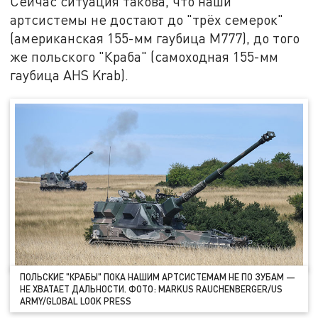
Сейчас ситуация такова, что наши
артсистемы не достают до "трёх семерок"
(американская 155-мм гаубица М777), до того
же польского "Краба" (самоходная 155-мм
гаубица AHS Krab).
ПОЛЬСКИЕ "КРАБЫ" ПОКА НАШИМ АРТСИСТЕМАМ НЕ ПО ЗУБАМ —
НЕ ХВАТАЕТ ДАЛЬНОСТИ. ФОТО: MARKUS RAUCHENBERGER/US
ARMY/GLOBAL LOOK PRESS