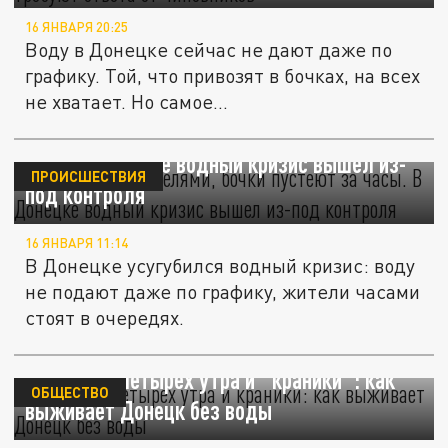
16 ЯНВАРЯ 20:25
Воду в Донецке сейчас не дают даже по
графику. Той, что привозят в бочках, на всех
не хватает. Но самое...
Краны сухие неделями, бочки пустеют за
часы. В Донецке водный кризис вышел из-
ПРОИСШЕСТВИЯ
под контроля
16 ЯНВАРЯ 11:14
В Донецке усугубился водный кризис: воду
не подают даже по графику, жители часами
стоят в очередях.
Очередь с четырех утра и "краники": как
ОБЩЕСТВО
выживает Донецк без воды