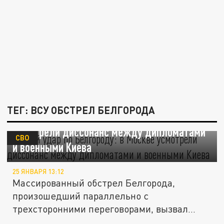
ТЕГ: ВСУ ОБСТРЕЛ БЕЛГОРОДА
Новый удар по Белгороду: в Москве
усмотрели диссонанс между дипломатами
СВО
и военными Киева
25 ЯНВАРЯ 13:12
Массированный обстрел Белгорода,
произошедший параллельно с
трехсторонними переговорами, вызвал
резкую реакцию...