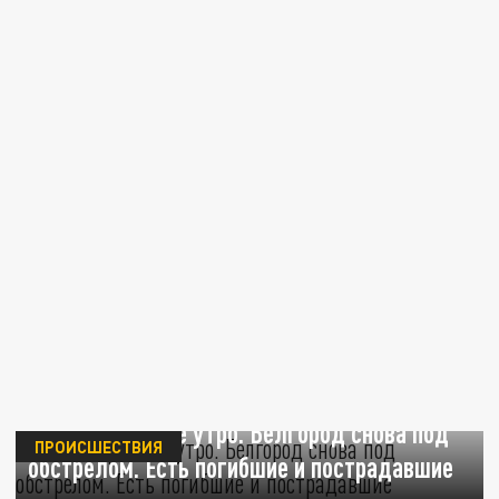
Новое страшное утро. Белгород снова под
ПРОИСШЕСТВИЯ
обстрелом. Есть погибшие и пострадавшие