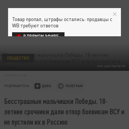
Товар пропал, штрафы остались: продавцы с
WB требуют ответов
В ПРЯМОМ ЭФИРЕ:
ОБЩЕСТВО
ФОТО: ЦАРЬГРАД РОСТОВ
18 МАРТА 17:01
ПОДПИШИТЕСЬ:
Бесстрашные мальчишки Победы. 18-
летние срочники дали отпор боевикам ВСУ и
не пустили их в Россию