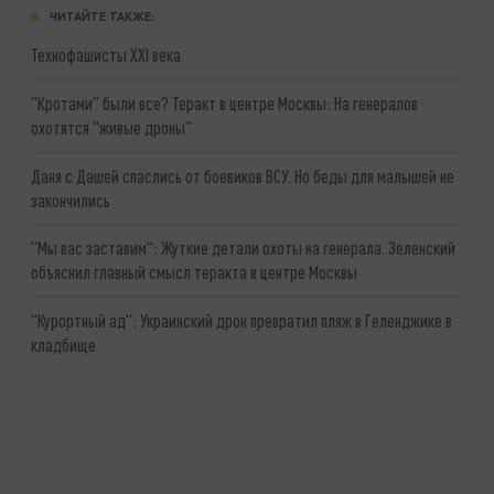
ЧИТАЙТЕ ТАКЖЕ:
Технофашисты XXI века
"Кротами" были все? Теракт в центре Москвы: На генералов
охотятся "живые дроны"
Даня с Дашей спаслись от боевиков ВСУ. Но беды для малышей не
закончились
"Мы вас заставим": Жуткие детали охоты на генерала. Зеленский
объяснил главный смысл теракта в центре Москвы
"Курортный ад": Украинский дрон превратил пляж в Геленджике в
кладбище