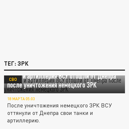
ТЕГ: ЗРК
Танки и артиллерия ВСУ отошли от Днепра
СВО
после уничтожения немецкого ЗРК
18 МАРТА 05:03
После уничтожения немецкого ЗРК ВСУ
оттянули от Днепра свои танки и
артиллерию.