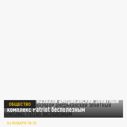
В Германии назвали американский зенитный
ОБЩЕСТВО
комплекс Patriot бесполезным
04 ЯНВАРЯ 18:10