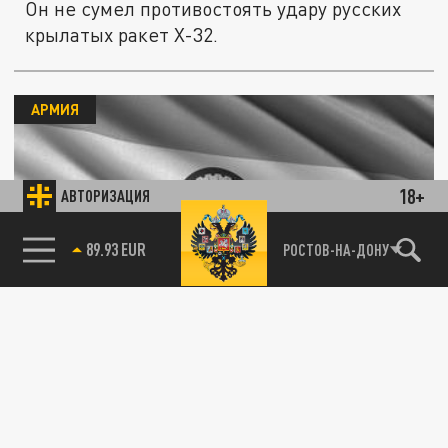
Он не сумел противостоять удару русских
крылатых ракет Х-32.
АРМИЯ
18+
АВТОРИЗАЦИЯ
85.64 BRENT
РОСТОВ-НА-ДОНУ
Армения стала первой страной, которая
получит индийский “привет из СССР”
24 ДЕКАБРЯ 09:36
Индия и Армения подписали договор о
закупке зенитно-ракетных комплексов
Akash, весьма напоминающих советские...