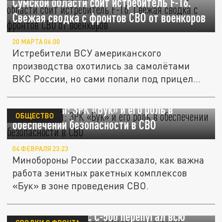
Сумской области сбит истребитель F-16.
Свежая сводка с фронтов СВО от военкоров
20 МАРТА 06:00
Истребители ВСУ американского
производства охотились за самолётами
ВКС России, но сами попали под прицел
ЗРК...
Минобороны: ЗРК «Бук» и его роль в
ОБЩЕСТВО
обеспечении безопасности в СВО
04 ФЕВРАЛЯ 23:23
Минобороны России рассказало, как важна
работа зенитных ракетных комплексов
«Бук» в зоне проведения СВО.
"Прометей" жжёт сердца! Новейший
русский комплекс С-500 перепугал всю