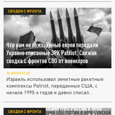
СВОДКИ С ФРОНТА
Что нам не гоже. Умные евреи передали
Украине списанные ЗРК Раtriot. Свежая
сводка с фронтов СВО от военкоров
10 ИЮНЯ 06:05
Израиль использовал зенитные ракетные
комплексы Раtriot, переданные США, с
начала 1990-х годов и давно списал...
Первый пошёл. Силами ПВО России в небе
СВОДКИ С ФРОНТА