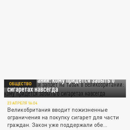
Пожизненный запрет на табак в
Великобритании: кому придётся забыть о
ОБЩЕСТВО
сигаретах навсегда
23 АПРЕЛЯ 16:04
Великобритания вводит пожизненные
ограничения на покупку сигарет для части
граждан. Закон уже поддержали обе...