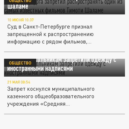
ОБЩЕСТВО
Шаламе
10 ИЮНЯ 10:37
Суд в Санкт-Петербурге признал
запрещенной к распространению
информацию с рядом фильмов,
размещенную на...
Томским школьникам запретили одежду с
ОБЩЕСТВО
иностранными надписями
21 МАЯ 00:54
Запрет коснулся муниципального
казенного общеобразовательного
учреждения «Средняя
общеобразовательная школа №...