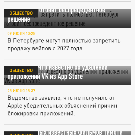
Вейпы могут запретить полностью:
Петербург готовит беспрецедентное
ОБЩЕСТВО
решение
09 ИЮЛЯ 10:28
В Петербурге могут полностью запретить
продажу вейпов с 2027 года.
Навсегда? Что известно об удалении
ОБЩЕСТВО
приложений VK из App Store
25 ИЮНЯ 15:37
Ведомство заявило, что не получило от
Apple убедительных объяснений причин
блокировки приложений.
Суд Петербурга запретил распространять
один из самых известных фильмов Тимоти