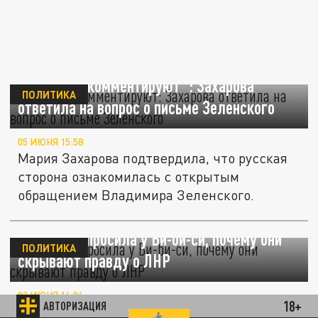
"Скоро прокомментируют": Захарова
ПОЛИТИКА
ответила на вопрос о письме Зеленского
05 ИЮНЯ 15:58
Мария Захарова подтвердила, что русская
сторона ознакомилась с открытым
обращением Владимира Зеленского.
Захарова спросила у Би-би-си, почему они
ПОЛИТИКА
скрывают правду о ЛНР
03 ИЮНЯ 16:06
18+
АВТОРИЗАЦИЯ
«Почему вас там не было?»: Захарова