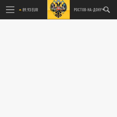
публично пристыдила журналиста Би-би-
85.64 BRENT
РОСТОВ-НА-ДОНУ
си.
ПОЛИТИКА
"Он предал всех": Захарова обвинила
Зеленского в отказе от своих обещаний
02 МАЯ 12:28
Дипломат раскритиковала изменения в
языковом законодательстве Украины. По её
словам, это затрагивает интересы...