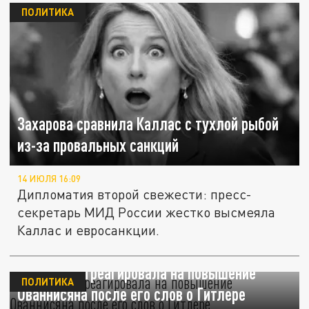
ПОЛИТИКА
Захарова сравнила Каллас с тухлой рыбой
из-за провальных санкций
14 ИЮЛЯ 16:09
Дипломатия второй свежести: пресс-
секретарь МИД России жестко высмеяла
Каллас и евросанкции.
Захарова отреагировала на повышение
ПОЛИТИКА
Ованнисяна после его слов о Гитлере