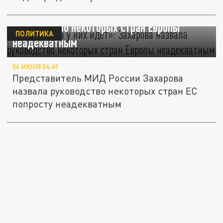
«Всё не туда у них идёт»: Захарова назвала
руководство некоторых стран Европы
ПОЛИТИКА
неадекватным
06 ИЮНЯ 04:49
Представитель МИД России Захарова
назвала руководство некоторых стран ЕС
попросту неадекватным